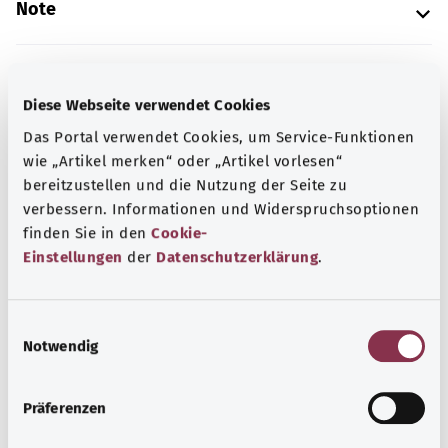
Note
Source
Diese Webseite verwendet Cookies
The explanations of ICD and OPS codes are provided by
Das Portal verwendet Cookies, um Service-Funktionen
the non-profit organization “Was hab’ ich?”
wie „Artikel merken“ oder „Artikel vorlesen“
gemeinnützige GmbH on behalf of the Federal Ministry of
bereitzustellen und die Nutzung der Seite zu
Health (BMG).
verbessern. Informationen und Widerspruchsoptionen
finden Sie in den
Cookie-
Einstellungen
der
Datenschutzerklärung
.
E
Back to top
Notwendig
i
n
w
gesund.bund.de
Präferenzen
i
A service from the Federal
l