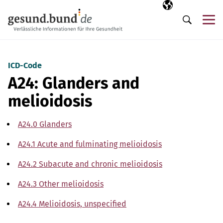
Skip navigation
Selected langua
EN
Me
Search
ICD-Code
A24: Glanders and
melioidosis
A24.0 Glanders
A24.1 Acute and fulminating melioidosis
A24.2 Subacute and chronic melioidosis
A24.3 Other melioidosis
A24.4 Melioidosis, unspecified