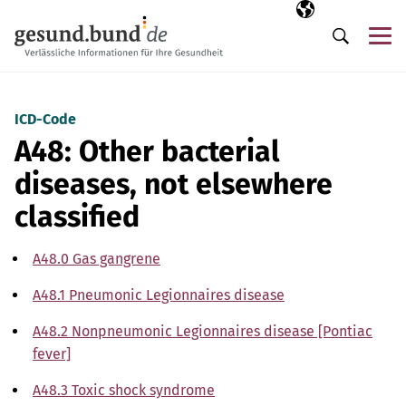
Skip navigation
Selected langua
EN
Me
Search
ICD-Code
A48: Other bacterial
diseases, not elsewhere
classified
A48.0 Gas gangrene
A48.1 Pneumonic Legionnaires disease
A48.2 Nonpneumonic Legionnaires disease [Pontiac
fever]
A48.3 Toxic shock syndrome