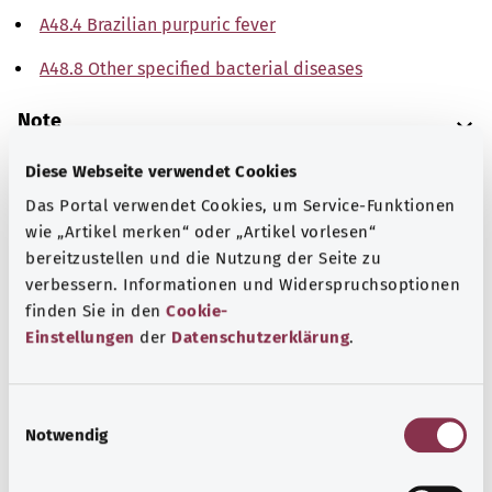
A48.4 Brazilian purpuric fever
A48.8 Other specified bacterial diseases
Note
Diese Webseite verwendet Cookies
Das Portal verwendet Cookies, um Service-Funktionen
Source
wie „Artikel merken“ oder „Artikel vorlesen“
The explanations of ICD and OPS codes are provided by
bereitzustellen und die Nutzung der Seite zu
the non-profit organization “Was hab’ ich?”
verbessern. Informationen und Widerspruchsoptionen
gemeinnützige GmbH on behalf of the Federal Ministry of
finden Sie in den
Cookie-
Health (BMG).
Einstellungen
der
Datenschutzerklärung
.
E
Notwendig
i
n
Back to top