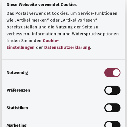
Diese Webseite verwendet Cookies
More articles
Das Portal verwendet Cookies, um Service-Funktionen
wie „Artikel merken“ oder „Artikel vorlesen“
bereitzustellen und die Nutzung der Seite zu
verbessern. Informationen und Widerspruchsoptionen
finden Sie in den
Cookie-
Einstellungen
der
Datenschutzerklärung
.
E
Notwendig
i
n
w
Präferenzen
Campylobacter infection
i
l
Campylobacter infection is an infectious disease with a
l
Statistiken
high temperature and diarrhea. It is generally caused by
i
eating contaminated food of animal origin.
g
Marketing