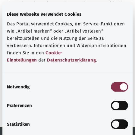
The explanations of ICD and OPS codes are provided by
the non-profit organization “Was hab’ ich?”
Diese Webseite verwendet Cookies
gemeinnützige GmbH on behalf of the Federal Ministry of
Das Portal verwendet Cookies, um Service-Funktionen
Health (BMG).
wie „Artikel merken“ oder „Artikel vorlesen“
bereitzustellen und die Nutzung der Seite zu
verbessern. Informationen und Widerspruchsoptionen
finden Sie in den
Cookie-
Einstellungen
der
Datenschutzerklärung
.
Back to top
E
Notwendig
gesund.bund.de
i
A service from the Federal
n
Ministry of Health.
w
Präferenzen
i
l
l
Statistiken
i