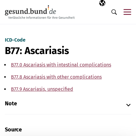
Skip navigation
Selected langua
EN
Me
Search
ICD-Code
B77: Ascariasis
B77.0 Ascariasis with intestinal complications
B77.8 Ascariasis with other complications
B77.9 Ascariasis, unspecified
Note
Source