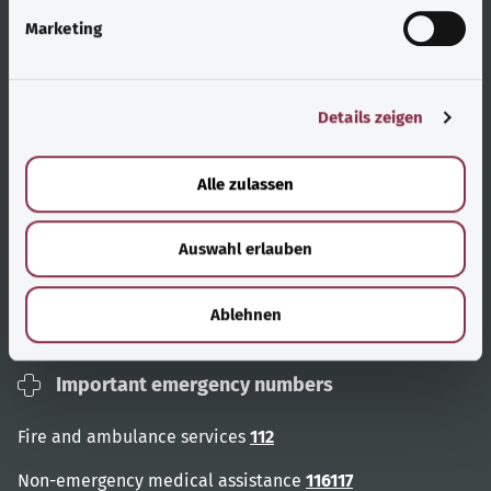
g
Marketing
u
Useful links
Services
n
g
Topic overview
Help and advice
Details zeigen
s
User advice
Accessibility
a
u
Alle zulassen
Website overview
Report an accessibility
s
barrier
w
Auswahl erlauben
a
About us
h
l
Ablehnen
Contact
Important emergency numbers
Fire and ambulance services
112
Non-emergency medical assistance
116117