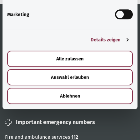
i
g
Marketing
u
n
Useful links
Services
g
Details zeigen
s
Topic overview
Help and advice
a
User advice
Accessibility
u
Alle zulassen
s
Website overview
Report an accessibility
w
barrier
Auswahl erlauben
a
h
About us
l
Ablehnen
Contact
Important emergency numbers
Fire and ambulance services
112