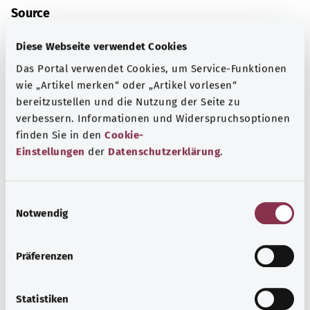
Source
The explanations of ICD and OPS codes are provided by
Diese Webseite verwendet Cookies
the non-profit organization “Was hab’ ich?”
Das Portal verwendet Cookies, um Service-Funktionen
gemeinnützige GmbH on behalf of the Federal Ministry of
wie „Artikel merken“ oder „Artikel vorlesen“
Health (BMG).
bereitzustellen und die Nutzung der Seite zu
verbessern. Informationen und Widerspruchsoptionen
finden Sie in den
Cookie-
Einstellungen
der
Datenschutzerklärung
.
Back to top
E
Notwendig
i
gesund.bund.de
n
A service from the Federal
w
Präferenzen
Ministry of Health.
i
l
l
Statistiken