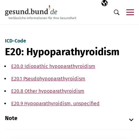
Skip navigation
Selected langua
EN
Me
Search
ICD-Code
E20: Hypoparathyroidism
E20.0 Idiopathic hypoparathyroidism
E20.1 Pseudohypoparathyroidism
E20.8 Other hypoparathyroidism
E20.9 Hypoparathyroidism, unspecified
Note