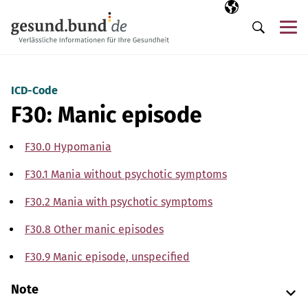
Skip navigation
Selected langua
EN
Me
Search
ICD-Code
F30: Manic episode
F30.0 Hypomania
F30.1 Mania without psychotic symptoms
F30.2 Mania with psychotic symptoms
F30.8 Other manic episodes
F30.9 Manic episode, unspecified
Note