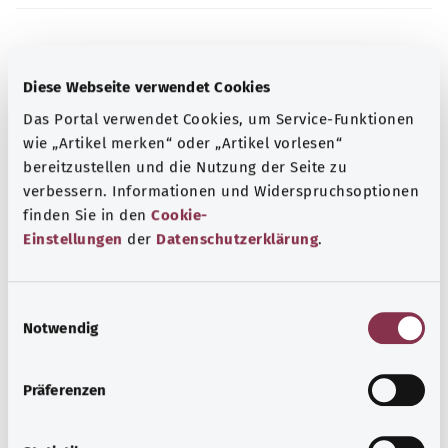
Source
Diese Webseite verwendet Cookies
The explanations of ICD and OPS codes are provided by
the non-profit organization “Was hab’ ich?”
Das Portal verwendet Cookies, um Service-Funktionen
gemeinnützige GmbH on behalf of the Federal Ministry of
wie „Artikel merken“ oder „Artikel vorlesen“
bereitzustellen und die Nutzung der Seite zu
Health (BMG).
verbessern. Informationen und Widerspruchsoptionen
finden Sie in den
Cookie-
Einstellungen
der
Datenschutzerklärung
.
Back to top
E
Notwendig
i
n
gesund.bund.de
w
Präferenzen
A service from the Federal
i
Ministry of Health.
l