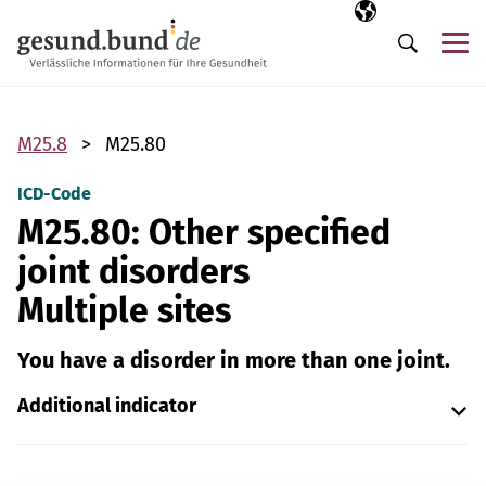
Skip navigation
Selected langua
EN
Me
Search
M25.8
M25.80
ICD-Code
M25.80: Other specified
joint disorders
Multiple sites
You have a disorder in more than one joint.
Additional indicator