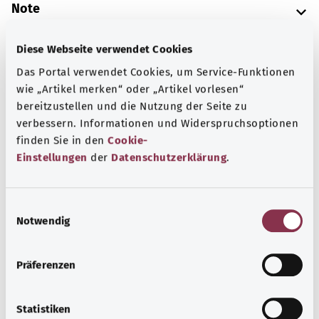
Note
Diese Webseite verwendet Cookies
Source
Das Portal verwendet Cookies, um Service-Funktionen
wie „Artikel merken“ oder „Artikel vorlesen“
The explanation of the ICD code was provided by the
bereitzustellen und die Nutzung der Seite zu
non-profit organization “Was hab’ ich?” gemeinnützige
verbessern. Informationen und Widerspruchsoptionen
GmbH on behalf of the Federal Ministry of Health (BMG).
finden Sie in den
Cookie-
Einstellungen
der
Datenschutzerklärung
.
Back to top
E
Notwendig
i
gesund.bund.de
n
A service from the Federal
w
Präferenzen
Ministry of Health.
i
l
l
Statistiken