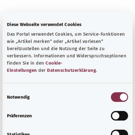
Source
The explanations of ICD and OPS codes are provided by
Diese Webseite verwendet Cookies
the non-profit organization “Was hab’ ich?”
Das Portal verwendet Cookies, um Service-Funktionen
gemeinnützige GmbH on behalf of the Federal Ministry of
wie „Artikel merken“ oder „Artikel vorlesen“
Health (BMG).
bereitzustellen und die Nutzung der Seite zu
verbessern. Informationen und Widerspruchsoptionen
finden Sie in den
Cookie-
Einstellungen
der
Datenschutzerklärung
.
Back to top
E
Notwendig
i
n
gesund.bund.de
w
A service from the Federal
Präferenzen
i
Ministry of Health.
l
l
Statistiken