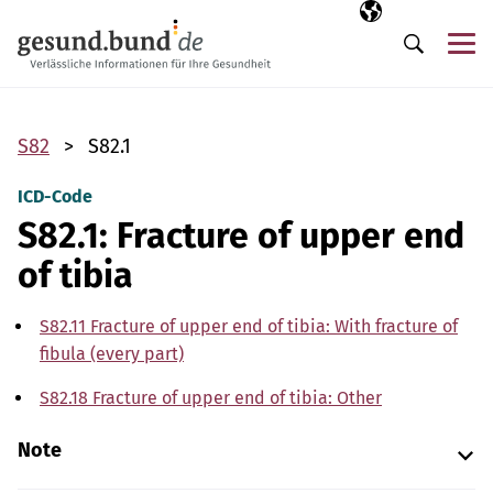
Skip navigation
Selected langua
EN
Me
Search
S82
S82.1
ICD-Code
S82.1: Fracture of upper end
of tibia
S82.11 Fracture of upper end of tibia: With fracture of
fibula (every part)
S82.18 Fracture of upper end of tibia: Other
Note