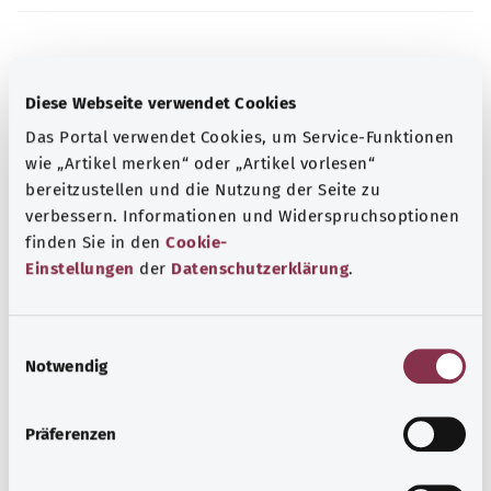
Note
Diese Webseite verwendet Cookies
Das Portal verwendet Cookies, um Service-Funktionen
Source
wie „Artikel merken“ oder „Artikel vorlesen“
bereitzustellen und die Nutzung der Seite zu
The explanation of the ICD code was provided by the
verbessern. Informationen und Widerspruchsoptionen
non-profit organization “Was hab’ ich?” gemeinnützige
finden Sie in den
Cookie-
GmbH on behalf of the Federal Ministry of Health (BMG).
Einstellungen
der
Datenschutzerklärung
.
Back to top
E
Notwendig
i
n
gesund.bund.de
w
Präferenzen
A service from the Federal
i
Ministry of Health.
l