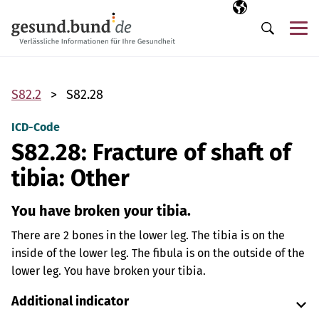
Skip navigation
Selected langua
EN
Me
Search
S82.2
S82.28
ICD-Code
S82.28: Fracture of shaft of
tibia: Other
You have broken your tibia.
There are 2 bones in the lower leg. The tibia is on the
inside of the lower leg. The fibula is on the outside of the
lower leg. You have broken your tibia.
Additional indicator