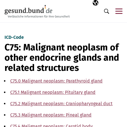
Skip navigation
Selected langua
EN
Me
Search
ICD-Code
C75: Malignant neoplasm of
other endocrine glands and
related structures
C75.0 Malignant neoplasm: Parathyroid gland
C75.1 Malignant neoplasm: Pituitary gland
C75.2 Malignant neoplasm: Craniopharyngeal duct
C75.3 Malignant neoplasm: Pineal gland
C75.4 Malignant neoplasm: Carotid body