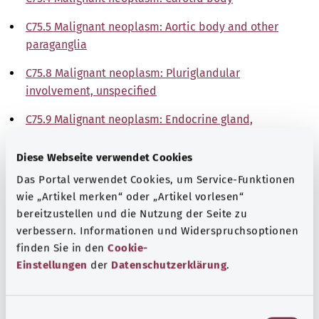
C75.5 Malignant neoplasm: Aortic body and other
paraganglia
C75.8 Malignant neoplasm: Pluriglandular
involvement, unspecified
C75.9 Malignant neoplasm: Endocrine gland,
unspecified
Diese Webseite verwendet Cookies
Note
Das Portal verwendet Cookies, um Service-Funktionen
wie „Artikel merken“ oder „Artikel vorlesen“
bereitzustellen und die Nutzung der Seite zu
Source
verbessern. Informationen und Widerspruchsoptionen
finden Sie in den
Cookie-
The explanations of ICD and OPS codes are provided by
Einstellungen
der
Datenschutzerklärung
.
the non-profit organization “Was hab’ ich?”
gemeinnützige GmbH on behalf of the Federal Ministry of
Health (BMG).
E