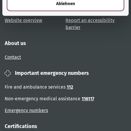
l
Ablehnen
User advice
Accessibility
Website overview
Report an accessibility
barrier
About us
Contact
Important emergency numbers
Fire and ambulance services
112
Non-emergency medical assistance
116117
Emergency numbers
Certifications