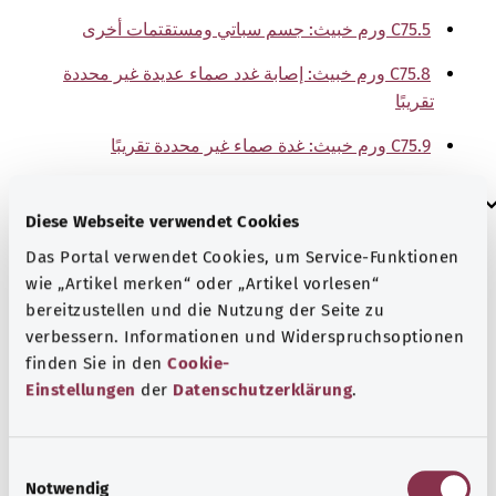
C75.5 ورم خبيث: جسم سباتي ومستقتمات أخرى
C75.8 ورم خبيث: إصابة غدد صماء عديدة غير محددة
تقريبًا
C75.9 ورم خبيث: غدة صماء غير محددة تقريبًا
إرشاد
Diese Webseite verwendet Cookies
Das Portal verwendet Cookies, um Service-Funktionen
wie „Artikel merken“ oder „Artikel vorlesen“
المصدر
bereitzustellen und die Nutzung der Seite zu
The explanations of ICD and OPS codes are provided by
verbessern. Informationen und Widerspruchsoptionen
the non-profit organization “Was hab’ ich?”
finden Sie in den
Cookie-
gemeinnützige GmbH on behalf of the Federal Ministry of
Einstellungen
der
Datenschutzerklärung
.
Health (BMG).
E
Notwendig
i