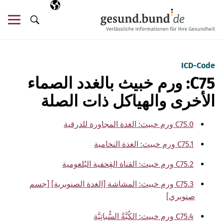
تخطي التنقل
AR
اللغة المختارة
قائ
البحث
ICD-Code
C75: ورم خبيث بالغدد الصماء
الأخرى والهياكل ذات الصلة
C75.0 ورم خبيث: الغدة المجاورة للدرقية
C75.1 ورم خبيث: الغدة النخامية
C75.2 ورم خبيث: القناة القِحفية البُلعومية
C75.3 ورم خبيث: المشاشة [الغدة الصنوبرية] [جسم
صنوبري]
C75.4 ورم خبيث: الكُبَّةُ السُّباتِيَّة