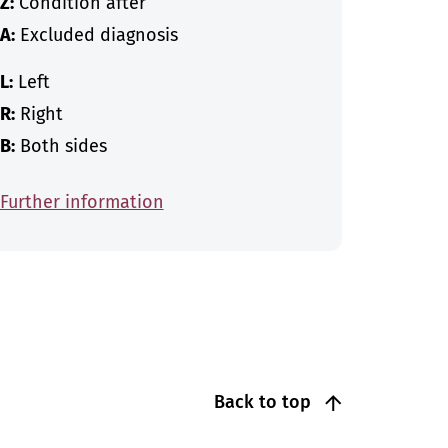
Z:
Condition after
A:
Excluded diagnosis
L:
Left
R:
Right
B:
Both sides
Further information
Back to top