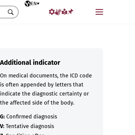
Selected language
EN
Menu
Search
Additional indicator
On medical documents, the ICD code
is often appended by letters that
indicate the diagnostic certainty or
the affected side of the body.
G:
Confirmed diagnosis
V:
Tentative diagnosis