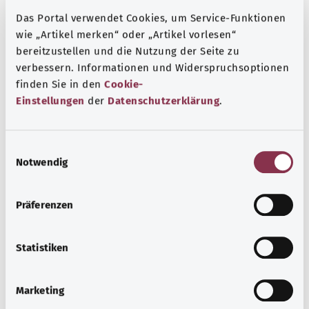
Das Portal verwendet Cookies, um Service-Funktionen
wie „Artikel merken“ oder „Artikel vorlesen“
Psyche und Wohlbefinden
bereitzustellen und die Nutzung der Seite zu
verbessern. Informationen und Widerspruchsoptionen
Sport oder Meditation? Es gibt verschiedene
finden Sie in den
Cookie-
Maßnahmen Stress und Belastungen des Alltags zu
Einstellungen
der
Datenschutzerklärung
.
bewältigen, das eigene Wohbefinden zu steigern oder zur
Ruhe zu kommen.
E
Mehr erfahren
Notwendig
i
n
w
Präferenzen
i
l
l
Statistiken
i
g
Marketing
u