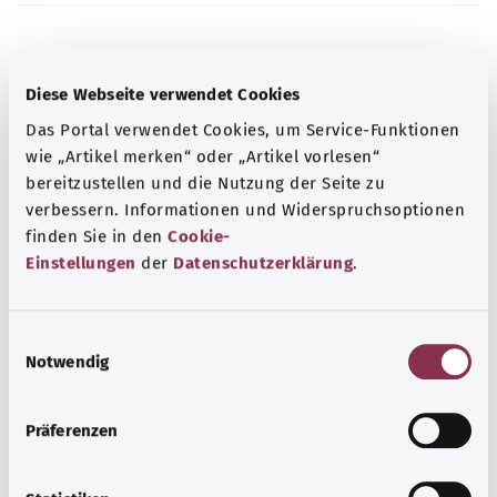
Source
Diese Webseite verwendet Cookies
The explanations of ICD and OPS codes are provided by
the non-profit organization “Was hab’ ich?”
Das Portal verwendet Cookies, um Service-Funktionen
gemeinnützige GmbH on behalf of the Federal Ministry of
wie „Artikel merken“ oder „Artikel vorlesen“
Health (BMG).
bereitzustellen und die Nutzung der Seite zu
verbessern. Informationen und Widerspruchsoptionen
finden Sie in den
Cookie-
Einstellungen
der
Datenschutzerklärung
.
Back to top
E
Notwendig
i
n
gesund.bund.de
w
Präferenzen
A service from the Federal
i
Ministry of Health.
l