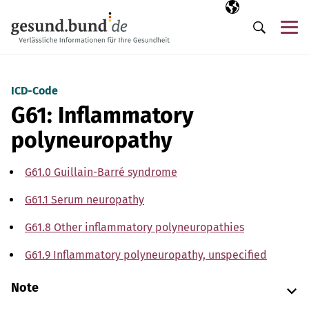
Skip navigation
Selected langua
EN
Me
Search
ICD-Code
G61: Inflammatory
polyneuropathy
G61.0 Guillain-Barré syndrome
G61.1 Serum neuropathy
G61.8 Other inflammatory polyneuropathies
G61.9 Inflammatory polyneuropathy, unspecified
Note