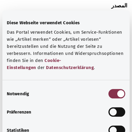
المصدر
The explanations of ICD and OPS codes are provided by
the non-profit organization “Was hab’ ich?”
Diese Webseite verwendet Cookies
gemeinnützige GmbH on behalf of the Federal Ministry of
Das Portal verwendet Cookies, um Service-Funktionen
Health (BMG).
wie „Artikel merken“ oder „Artikel vorlesen“
bereitzustellen und die Nutzung der Seite zu
verbessern. Informationen und Widerspruchsoptionen
finden Sie in den
Cookie-
Einstellungen
der
Datenschutzerklärung
.
رجوع إلى الأعلى
E
Notwendig
i
gesund.bund.de
n
إحدى الخدمات المقدمة من
w
وزارة الصحة الاتحادية.
Präferenzen
i
l
l
Statistiken