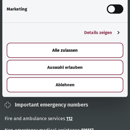
g
Marketing
u
Useful links
Services
n
g
Topic overview
Help and advice
Details zeigen
s
a
User advice
Accessibility
u
Alle zulassen
Website overview
Report an accessibility
s
barrier
w
Auswahl erlauben
a
h
About us
l
Ablehnen
Contact
Important emergency numbers
Fire and ambulance services
112