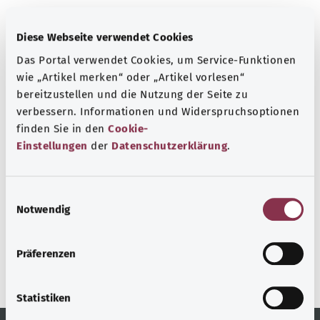
The explanations of ICD and OPS codes are provided by
the non-profit organization “Was hab’ ich?”
Diese Webseite verwendet Cookies
gemeinnützige GmbH on behalf of the Federal Ministry of
Das Portal verwendet Cookies, um Service-Funktionen
Health (BMG).
wie „Artikel merken“ oder „Artikel vorlesen“
bereitzustellen und die Nutzung der Seite zu
verbessern. Informationen und Widerspruchsoptionen
finden Sie in den
Cookie-
Einstellungen
der
Datenschutzerklärung
.
Back to top
E
Notwendig
i
gesund.bund.de
n
A service from the Federal
Ministry of Health.
w
Präferenzen
i
l
l
Statistiken
i