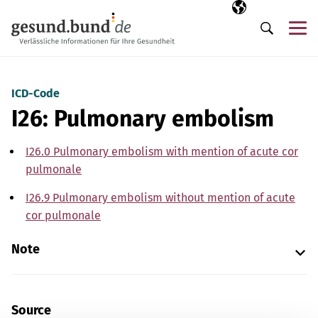
Skip navigation
Selected langua
EN
Me
Search
ICD-Code
I26: Pulmonary embolism
I26.0 Pulmonary embolism with mention of acute cor
pulmonale
I26.9 Pulmonary embolism without mention of acute
cor pulmonale
Note
Source