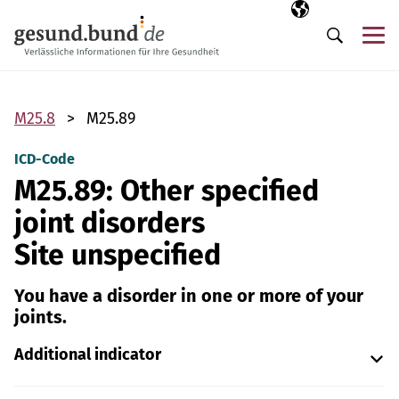
Skip navigation
Selected langua
EN
Me
Search
M25.8
M25.89
ICD-Code
M25.89: Other specified
joint disorders
Site unspecified
You have a disorder in one or more of your
joints.
Additional indicator