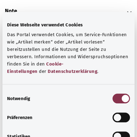
Note
Diese Webseite verwendet Cookies
Das Portal verwendet Cookies, um Service-Funktionen
Source
wie „Artikel merken“ oder „Artikel vorlesen“
The explanation of the ICD code was provided by the
bereitzustellen und die Nutzung der Seite zu
non-profit organization “Was hab’ ich?” gemeinnützige
verbessern. Informationen und Widerspruchsoptionen
GmbH on behalf of the Federal Ministry of Health (BMG).
finden Sie in den
Cookie-
Einstellungen
der
Datenschutzerklärung
.
Back to top
E
Notwendig
i
n
gesund.bund.de
w
A service from the Federal
Präferenzen
i
Ministry of Health.
l
l
Statistiken