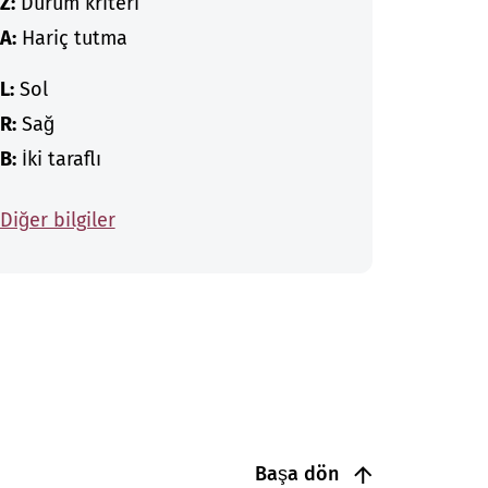
Z:
Durum kriteri
A:
Hariç tutma
L:
Sol
R:
Sağ
B:
İki taraflı
Diğer bilgiler
Başa dön