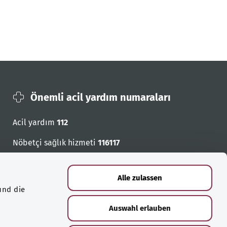
Önemli acil yardım numaraları
Acil yardım
112
Nöbetçi sağlık hizmeti
116117
Acil cagri numaralari
Alle zulassen
und die
Auswahl erlauben