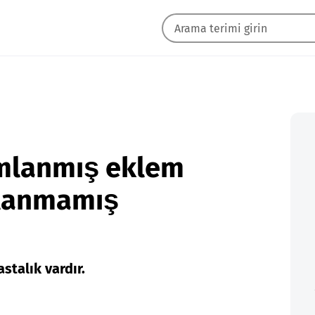
ımlanmış eklem
mlanmamış
stalık vardır.