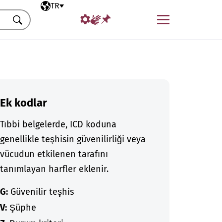
Seçili dil
TR
Menü
Ara
Ek kodlar
Tıbbi belgelerde, ICD koduna
genellikle teşhisin güvenilirliği veya
vücudun etkilenen tarafını
tanımlayan harfler eklenir.
G:
Güvenilir teşhis
V:
Şüphe