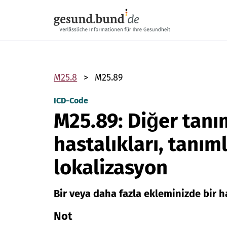
Gezinme menüsünü atla
M25.8
M25.89
ICD-Code
M25.89: Diğer tan
hastalıkları, tanı
lokalizasyon
Bir veya daha fazla ekleminizde bir ha
Not