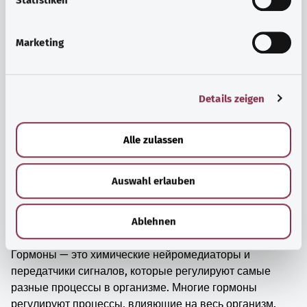
l
Statistiken
Узнать больше
i
g
Marketing
u
n
g
Details zeigen
s
a
u
Alle zulassen
s
w
Auswahl erlauben
a
h
l
Ablehnen
Гормоны
Гормоны — это химические нейромедиаторы и
передатчики сигналов, которые регулируют самые
разные процессы в организме. Многие гормоны
регулируют процессы, влияющие на весь организм.