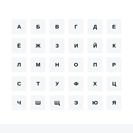
А
Б
В
Г
Д
Е
Ё
Ж
З
И
Й
К
Л
М
Н
О
П
Р
С
Т
У
Ф
Х
Ц
Ч
Ш
Щ
Э
Ю
Я