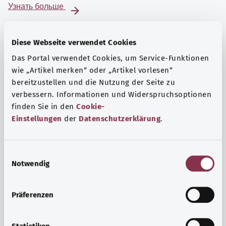
Узнать больше
Diese Webseite verwendet Cookies
Das Portal verwendet Cookies, um Service-Funktionen
wie „Artikel merken“ oder „Artikel vorlesen“
bereitzustellen und die Nutzung der Seite zu
verbessern. Informationen und Widerspruchsoptionen
finden Sie in den
Cookie-
Einstellungen
der
Datenschutzerklärung
.
E
Notwendig
i
Глаза
n
Заболевания глаз варьируются от легкого
w
Präferenzen
раздражения конъюнктивы до тяжелых заболеваний,
i
таких как глаукома.
l