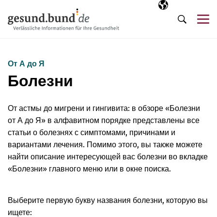
Пропустить навигацию
Выбранный язы
RU
М
Поиск
От А до Я
Болезни
От астмы до мигрени и гингивита: в обзоре «Болезни
от А до Я» в алфавитном порядке представлены все
статьи о болезнях с симптомами, причинами и
вариантами лечения. Помимо этого, вы также можете
найти описание интересующей вас болезни во вкладке
«Болезни» главного меню или в окне поиска.
Выберите первую букву названия болезни, которую вы
ищете: