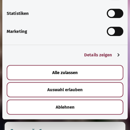
l
l
Statistiken
i
g
Marketing
u
n
g
Details zeigen
s
a
u
Alle zulassen
s
w
Auswahl erlauben
a
h
l
Ablehnen