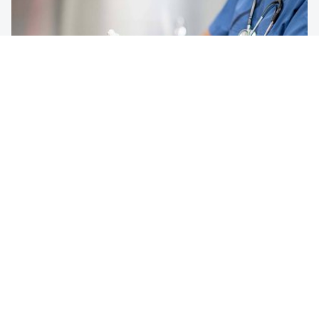
Больничная гигиена: профилактика
инфекций в медицинских организациях
Гигиена важна для защиты от инфекционных
заболеваний в больницах. Из этой статьи вы узнаете
подробнее о типичных возбудителях
внутрибольничных инфекций и мерах гигиены.
Узнать больше