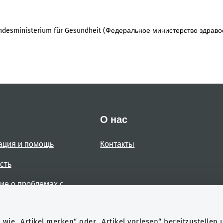
desministerium für Gesundheit (Федеральное министерство здраво
О нас
ация и помощь
Контакты
сть
е о проблемах с
стью
wie „Artikel merken“ oder „Artikel vorlesen“ bereitzustellen 