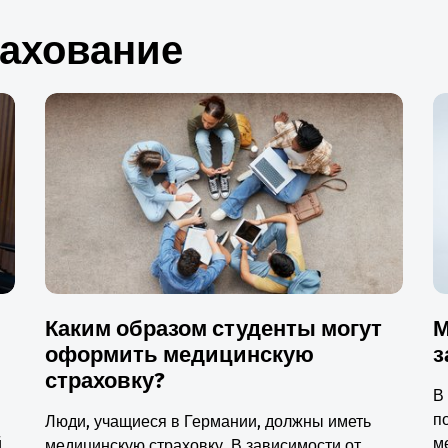
рахование
Каким образом студенты могут
М
оформить медицинскую
з
страховку?
В
п
Люди, учащиеся в Германии, должны иметь
й
м
медицинскую страховку. В зависимости от