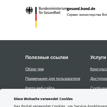
gesund.bund.de
Сервис министерства Bun
Полезные ссылки
Услуги
Обзор тем
Консульт
Примечания для пользователя
Доступно
Карта веб-сайта
Сообщени
доступно
Diese Webseite verwendet Cookies
Das Portal verwendet Cookies, um Service-Funktionen 