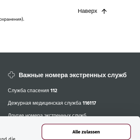
Наверх
охранения).
Важные номера экстренных служб
Служба спасения
112
Дежурная медицинская служба
116117
Другие номера экстренных служб
Alle zulassen
und die