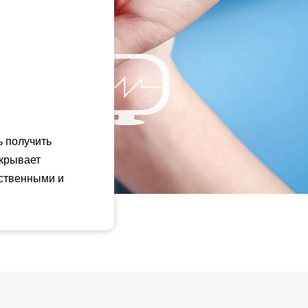
ь получить
окрывает
рственными и