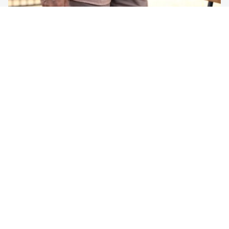
Варикоцеле
Варикозное расширение вен на яичках (варикозное
расширение вен семенного канатика или варикоцеле)
не является редким заболеванием. Варикоцеле может
вызывать у мужчин проблемы с фертильностью.
Узнать больше