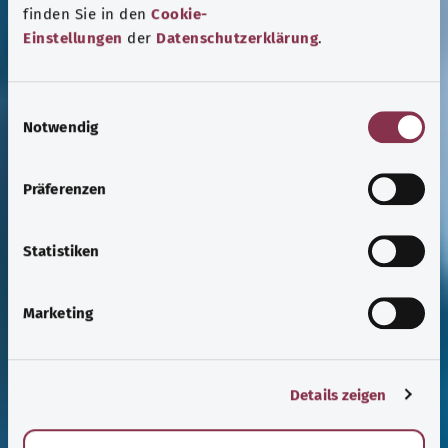
finden Sie in den
Cookie-
Einstellungen
der
Datenschutzerklärung
.
E
Notwendig
i
n
w
Präferenzen
i
l
l
Statistiken
i
g
Marketing
u
n
g
Details zeigen
s
a
u