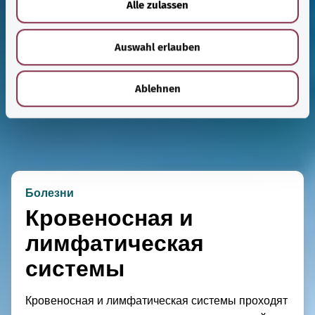
Alle zulassen
s
w
Auswahl erlauben
a
h
l
Ablehnen
Болезни
Кровеносная и
лимфатическая
системы
Кровеносная и лимфатическая системы проходят