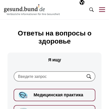
Пропустить навигацию
Выбранный язы
RU
М
Поиск
Ответы на вопросы о
здоровье
Я ищу
Искать
Медицинская практика