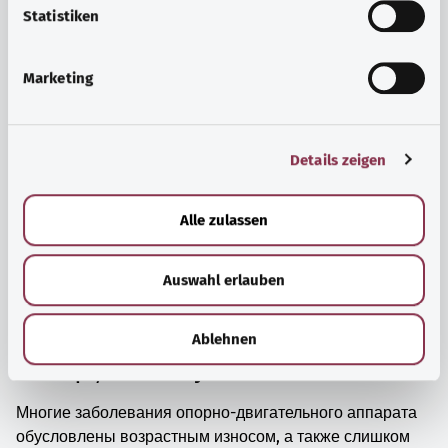
просто прийти в себя.
l
Statistiken
i
Узнать больше
g
Marketing
u
n
g
Details zeigen
s
a
u
Alle zulassen
s
w
Auswahl erlauben
a
h
l
Ablehnen
Мышцы, кости и суставы
Многие заболевания опорно-двигательного аппарата
обусловлены возрастным износом, а также слишком