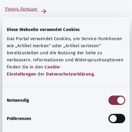
Узнать больше
Diese Webseite verwendet Cookies
Das Portal verwendet Cookies, um Service-Funktionen
wie „Artikel merken“ oder „Artikel vorlesen“
bereitzustellen und die Nutzung der Seite zu
verbessern. Informationen und Widerspruchsoptionen
finden Sie in den
Cookie-
Einstellungen
der
Datenschutzerklärung
.
E
Notwendig
i
Психика и самочувствие
n
Спорт или медитация? Существуют различные меры,
w
Präferenzen
позволяющие справиться со стрессом и нагрузками
i
повседневной жизни, улучшить самочувствие или
l