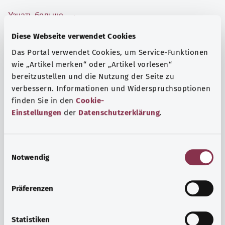
Узнать больше
Diese Webseite verwendet Cookies
Das Portal verwendet Cookies, um Service-Funktionen
wie „Artikel merken“ oder „Artikel vorlesen“
bereitzustellen und die Nutzung der Seite zu
verbessern. Informationen und Widerspruchsoptionen
finden Sie in den
Cookie-
Einstellungen
der
Datenschutzerklärung
.
E
Notwendig
i
n
Психика и самочувствие
w
Präferenzen
i
Спорт или медитация? Существуют различные меры,
l
позволяющие справиться со стрессом и нагрузками
l
Statistiken
повседневной жизни, улучшить самочувствие или