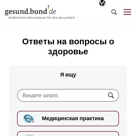
Пропустить навигацию
Выбранный язы
RU
М
Поиск
Ответы на вопросы о
здоровье
Я ищу
Искать
Медицинская практика