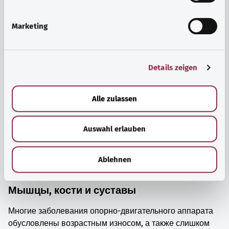
i
просто прийти в себя.
g
Marketing
Узнать больше
u
n
g
Details zeigen
s
a
u
Alle zulassen
s
w
Auswahl erlauben
a
h
l
Ablehnen
Мышцы, кости и суставы
Многие заболевания опорно-двигательного аппарата
обусловлены возрастным износом, а также слишком