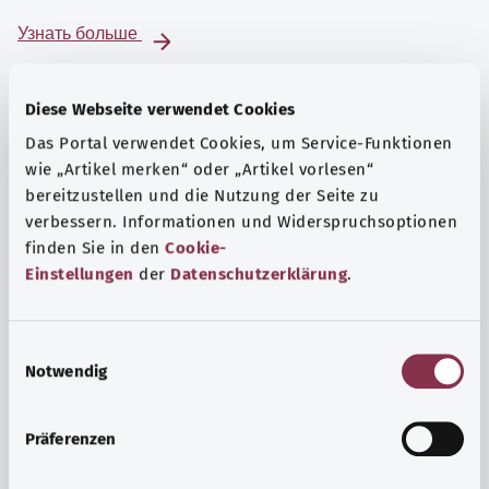
Узнать больше
Diese Webseite verwendet Cookies
Das Portal verwendet Cookies, um Service-Funktionen
wie „Artikel merken“ oder „Artikel vorlesen“
bereitzustellen und die Nutzung der Seite zu
verbessern. Informationen und Widerspruchsoptionen
finden Sie in den
Cookie-
Einstellungen
der
Datenschutzerklärung
.
E
Notwendig
i
Психика и самочувствие
n
Спорт или медитация? Существуют различные меры,
w
Präferenzen
позволяющие справиться со стрессом и нагрузками
i
повседневной жизни, улучшить самочувствие или
l