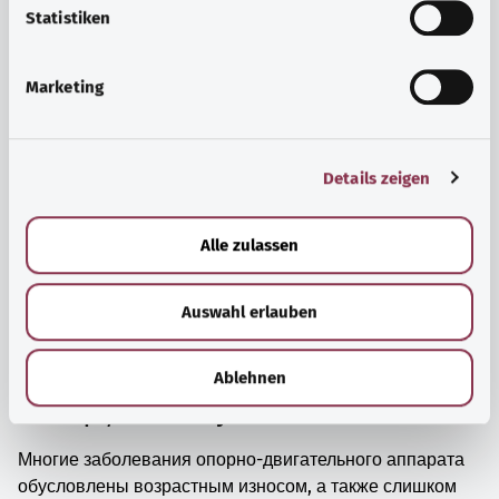
просто прийти в себя.
l
Statistiken
i
Узнать больше
g
Marketing
u
n
g
Details zeigen
s
a
u
Alle zulassen
s
w
Auswahl erlauben
a
h
l
Ablehnen
Мышцы, кости и суставы
Многие заболевания опорно-двигательного аппарата
обусловлены возрастным износом, а также слишком