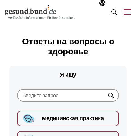
Пропустить навигацию
Выбранный язы
RU
М
Поиск
Ответы на вопросы о
здоровье
Я ищу
Искать
Медицинская практика