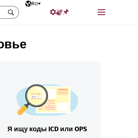
Выбранный язык
RU
Меню
Искать
овье
Я ищу коды ICD или OPS