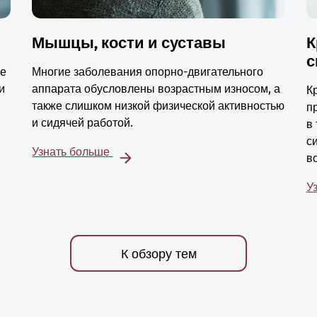
Мышцы, кости и суставы
К
с
ые
Многие заболевания опорно-двигательного
и
аппарата обусловлены возрастным износом, а
К
также слишком низкой физической активностью
п
и сидячей работой.
в
с
Узнать больше
в
У
К обзору тем