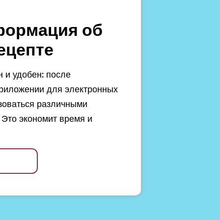
формация об
ецепте
 и удобен: после
риложении для электронных
зоваться различными
 Это экономит время и