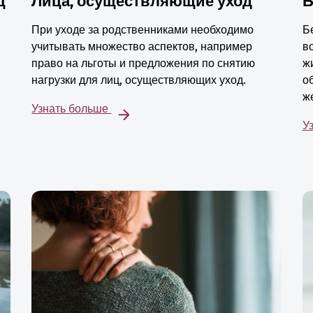
ц
Лица, осуществляющие уход
Б
При уходе за родственниками необходимо
Б
учитывать множество аспектов, например
в
право на льготы и предложения по снятию
ж
нагрузки для лиц, осуществляющих уход.
о
ж
Узнать больше
У