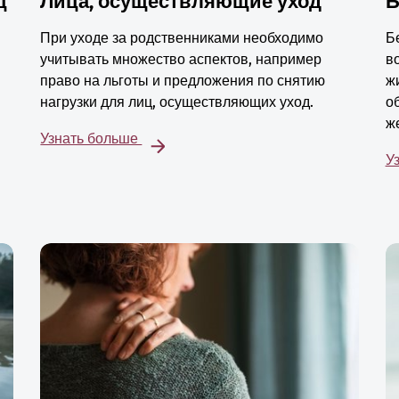
ц
Лица, осуществляющие уход
Б
При уходе за родственниками необходимо
Б
учитывать множество аспектов, например
в
право на льготы и предложения по снятию
ж
нагрузки для лиц, осуществляющих уход.
о
ж
Узнать больше
У