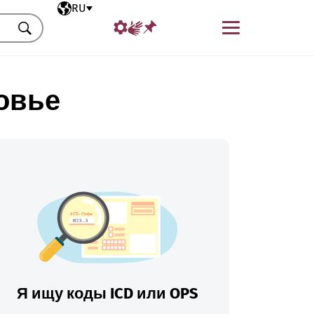
Выбранный язык
RU
Меню
Искать
овье
Я ищу коды ICD или OPS