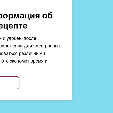
формация об
ецепте
 и удобен: после
риложении для электронных
зоваться различными
 Это экономит время и