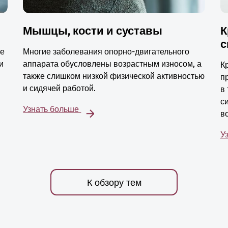
Мышцы, кости и суставы
К
с
ые
Многие заболевания опорно-двигательного
и
аппарата обусловлены возрастным износом, а
К
также слишком низкой физической активностью
п
и сидячей работой.
в
с
Узнать больше
в
У
К обзору тем