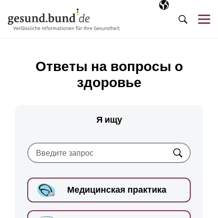
Пропустить навигацию
Выбранный язы
RU
М
Поиск
Ответы на вопросы о
здоровье
Я ищу
Искать
Медицинская практика