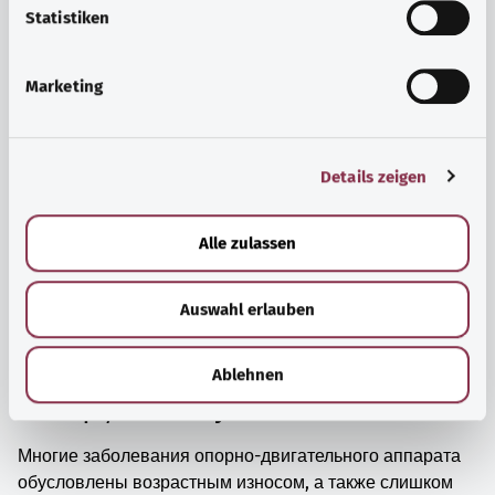
просто прийти в себя.
l
Statistiken
i
Узнать больше
g
Marketing
u
n
g
Details zeigen
s
a
u
Alle zulassen
s
w
Auswahl erlauben
a
h
l
Ablehnen
Мышцы, кости и суставы
Многие заболевания опорно-двигательного аппарата
обусловлены возрастным износом, а также слишком