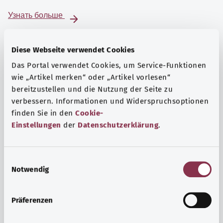
Узнать больше
Diese Webseite verwendet Cookies
Das Portal verwendet Cookies, um Service-Funktionen
wie „Artikel merken“ oder „Artikel vorlesen“
bereitzustellen und die Nutzung der Seite zu
verbessern. Informationen und Widerspruchsoptionen
finden Sie in den
Cookie-
Einstellungen
der
Datenschutzerklärung
.
E
Notwendig
i
Психика и самочувствие
n
Спорт или медитация? Существуют различные меры,
w
Präferenzen
позволяющие справиться со стрессом и нагрузками
i
повседневной жизни, улучшить самочувствие или
l