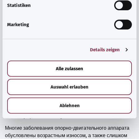
просто прийти в себя.
l
Statistiken
i
Узнать больше
g
Marketing
u
n
g
Details zeigen
s
a
u
Alle zulassen
s
w
Auswahl erlauben
a
h
l
Ablehnen
Мышцы, кости и суставы
Многие заболевания опорно-двигательного аппарата
обусловлены возрастным износом, а также слишком