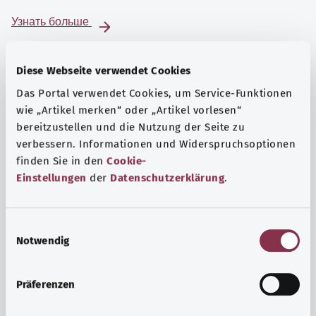
Узнать больше
Diese Webseite verwendet Cookies
Das Portal verwendet Cookies, um Service-Funktionen
wie „Artikel merken“ oder „Artikel vorlesen“
bereitzustellen und die Nutzung der Seite zu
verbessern. Informationen und Widerspruchsoptionen
finden Sie in den
Cookie-
Einstellungen
der
Datenschutzerklärung
.
E
Notwendig
i
Психика и самочувствие
n
Спорт или медитация? Существуют различные меры,
w
Präferenzen
позволяющие справиться со стрессом и нагрузками
i
повседневной жизни, улучшить самочувствие или
l