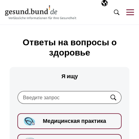
Пропустить навигацию
Выбранный язы
RU
М
Поиск
Ответы на вопросы о
здоровье
Я ищу
Искать
Медицинская практика