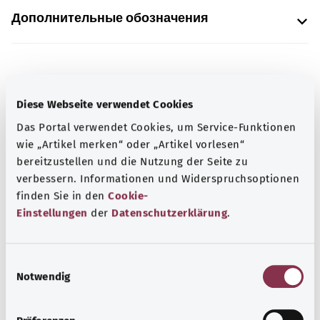
Дополнительные обозначения
Указание
Diese Webseite verwendet Cookies
Das Portal verwendet Cookies, um Service-Funktionen
Источник
wie „Artikel merken“ oder „Artikel vorlesen“
bereitzustellen und die Nutzung der Seite zu
Предоставлено некоммерческой организацией Was
verbessern. Informationen und Widerspruchsoptionen
hab’ ich? GmbH по поручению Bundesministerium für
finden Sie in den
Cookie-
Gesundheit (BMG, Федеральное министерство
Einstellungen
der
Datenschutzerklärung
.
здравоохранения).
E
Notwendig
Наверх
i
n
w