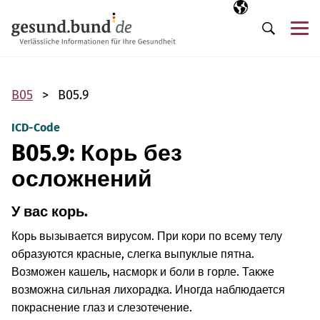
Пропустить навигацию
Выбранный язы
RU
М
Поиск
B05
B05.9
ICD-Code
B05.9: Корь без
осложнений
У вас корь.
Корь вызывается вирусом. При кори по всему телу
образуются красные, слегка выпуклые пятна.
Возможен кашель, насморк и боли в горле. Также
возможна сильная лихорадка. Иногда наблюдается
покраснение глаз и слезотечение.