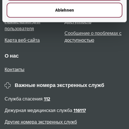
h
l
Обзор тем
Консультация и помощь
Ablehnen
Примечания для
Доступность
пользователя
Сообщение о проблемах с
Карта веб-сайта
доступностью
О нас
Контакты
Важные номера экстренных служб
Служба спасения
112
Дежурная медицинская служба
116117
Другие номера экстренных служб