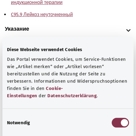
индукционной терапии
C95.9 Лейкоз неуточненный
Указание
Diese Webseite verwendet Cookies
Источник
Das Portal verwendet Cookies, um Service-Funktionen
The explanations of ICD and OPS codes are provided by
wie „Artikel merken“ oder „Artikel vorlesen“
the non-profit organization “Was hab’ ich?”
bereitzustellen und die Nutzung der Seite zu
gemeinnützige GmbH on behalf of the Federal Ministry of
verbessern. Informationen und Widerspruchsoptionen
Health (BMG).
finden Sie in den
Cookie-
Einstellungen
der
Datenschutzerklärung
.
E
Notwendig
i
Наверх
n