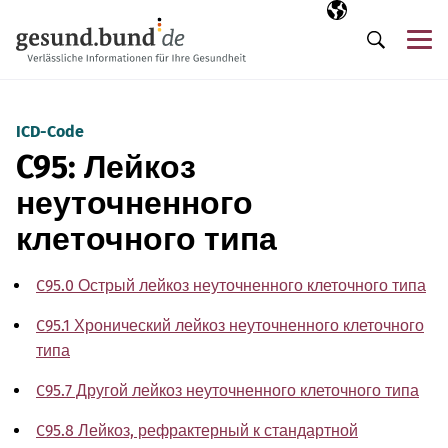
Пропустить навигацию
Выбранный язы
RU
М
Поиск
ICD-Code
C95: Лейкоз
неуточненного
клеточного типа
C95.0 Острый лейкоз неуточненного клеточного типа
C95.1 Хронический лейкоз неуточненного клеточного
типа
C95.7 Другой лейкоз неуточненного клеточного типа
C95.8 Лейкоз, рефрактерный к стандартной