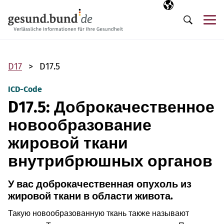
Пропустить навигацию
Выбранный язы
RU
М
Поиск
D17
D17.5
ICD-Code
D17.5: Доброкачественное
новообразование
жировой ткани
внутрибрюшных органов
У вас доброкачественная опухоль из
жировой ткани в области живота.
Такую новообразованную ткань также называют