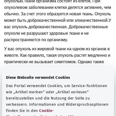
опухолью.
Ткани организма состоят из клеток. При
опухолевом заболевании клетки делятся активнее, чем
обычно. За счет этого образуется новая ткань. Опухоль
может быть доброкачественной или злокачественной.
У
вас опухоль доброкачественная. Доброкачественные
опухоли не разрушают здоровые ткани и не
распространяются по организму.
У вас опухоль из жировой ткани на одном из органов в
животе. Как правило, такая опухоль растет медленно и
практически не вызывает симптомов. Однако также
могут возникнуть боли. Иногда припухлость можно
прощупать или увидеть.
Diese Webseite verwendet Cookies
Дополнительные обозначения
Das Portal verwendet Cookies, um Service-Funktionen
wie „Artikel merken“ oder „Artikel vorlesen“
bereitzustellen und die Nutzung der Seite zu
verbessern. Informationen und Widerspruchsoptionen
Указание
finden Sie in den
Cookie-