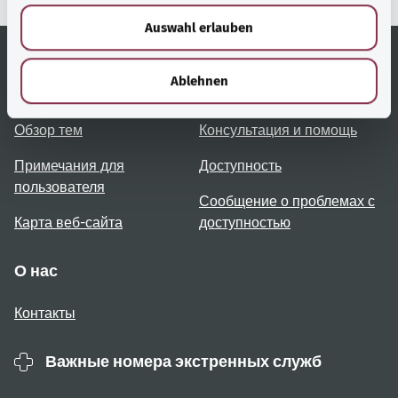
w
Auswahl erlauben
a
h
l
Ablehnen
Полезные ссылки
Услуги
Обзор тем
Консультация и помощь
Примечания для
Доступность
пользователя
Сообщение о проблемах с
Карта веб-сайта
доступностью
О нас
Контакты
Важные номера экстренных служб