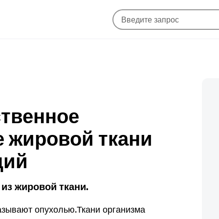
ственное
 жировой ткани
ций
из жировой ткани.
азывают опухолью.
Ткани организма