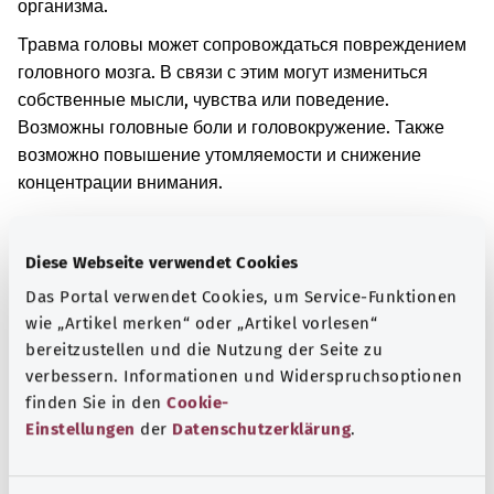
организма.
Травма головы может сопровождаться повреждением
головного мозга. В связи с этим могут измениться
собственные мысли, чувства или поведение.
Возможны головные боли и головокружение. Также
возможно повышение утомляемости и снижение
концентрации внимания.
Дополнительные обозначения
Diese Webseite verwendet Cookies
Das Portal verwendet Cookies, um Service-Funktionen
Указание
wie „Artikel merken“ oder „Artikel vorlesen“
bereitzustellen und die Nutzung der Seite zu
verbessern. Informationen und Widerspruchsoptionen
finden Sie in den
Cookie-
Источник
Einstellungen
der
Datenschutzerklärung
.
Предоставлено некоммерческой организацией Was
hab’ ich? GmbH по поручению Bundesministerium für