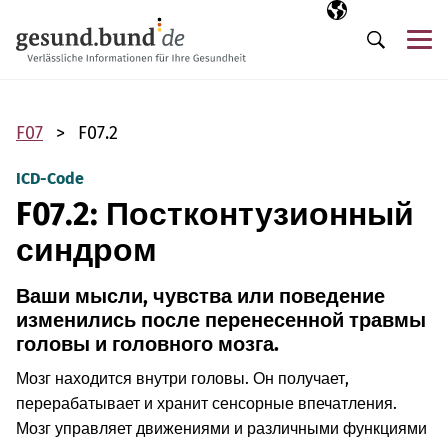
Пропустить навигацию
Выбранный язы
RU
М
Поиск
F07
F07.2
ICD-Code
F07.2: Постконтузионный
синдром
Ваши мысли, чувства или поведение
изменились после перенесенной травмы
головы и головного мозга.
Мозг находится внутри головы. Он получает,
перерабатывает и хранит сенсорные впечатления.
Мозг управляет движениями и различными функциями