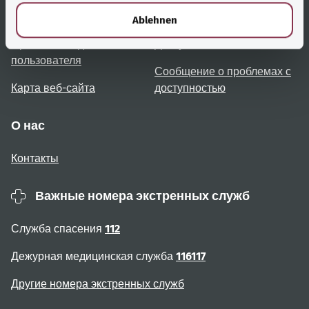
l
Обзор тем
Консультация и помощь
Ablehnen
Примечания для
Доступность
пользователя
Сообщение о проблемах с
Карта веб-сайта
доступностью
О нас
Контакты
Важные номера экстренных служб
Служба спасения
112
Дежурная медицинская служба
116117
Другие номера экстренных служб