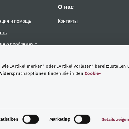
О нас
ация и помощь
Контакты
сть
е о проблемах с
стью
wie „Artikel merken“ oder „Artikel vorlesen“ bereitzustellen 
 Widerspruchsoptionen finden Sie in den
Cookie-
Защита данных
Выходные данные
tatistiken
Marketing
Details zeige