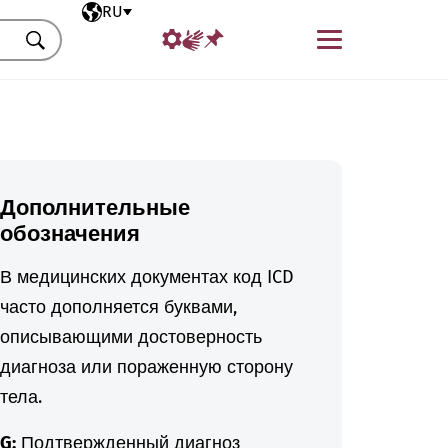
Выбранный язык
RU
Меню
Искать
Дополнительные
обозначения
В медицинских документах код ICD
часто дополняется буквами,
описывающими достоверность
диагноза или пораженную сторону
тела.
G:
Подтвержденный диагноз