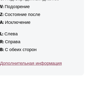
V:
Подозрение
Z:
Состояние после
A:
Исключение
L:
Слева
R:
Справа
B:
С обеих сторон
Дополнительная информация