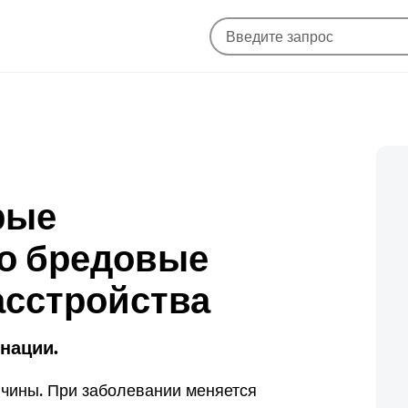
трые
о бредовые
асстройства
нации.
ичины. При заболевании меняется