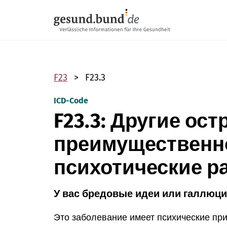
Пропустить навигацию
F23
F23.3
ICD-Code
F23.3: Другие ос
преимущественн
психотические р
У вас бредовые идеи или галлюци
Это заболевание имеет психические пр