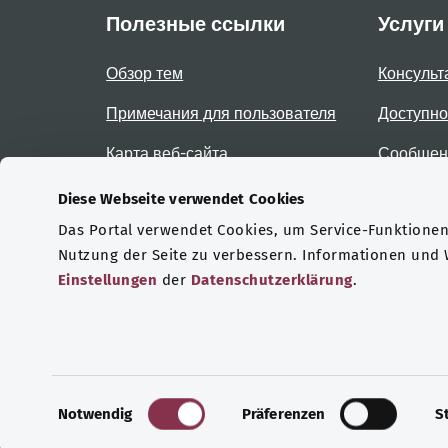
Полезные ссылки
Услуги
Обзор тем
Консульт
Примечания для пользователя
Доступно
Карта веб-сайта
Сообщени
доступно
Diese Webseite verwendet Cookies
Das Portal verwendet Cookies, um Service-Funktionen 
Сертификаты
Nutzung der Seite zu verbessern. Informationen und
Einstellungen
der
Datenschutzerklärung
.
© 2026 Bundesministerium für Gesundheit.
E
Notwendig
Präferenzen
S
i