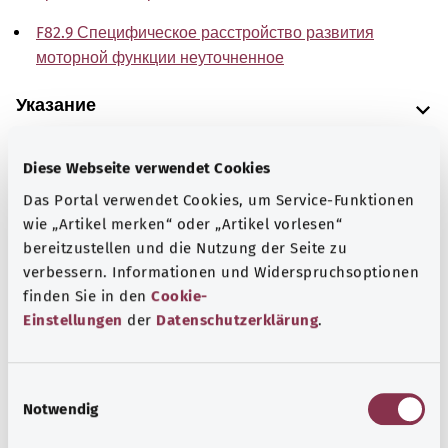
F82.9 Специфическое расстройство развития
моторной функции неуточненное
Указание
Diese Webseite verwendet Cookies
Источник
Das Portal verwendet Cookies, um Service-Funktionen
wie „Artikel merken“ oder „Artikel vorlesen“
The explanations of ICD and OPS codes are provided by
bereitzustellen und die Nutzung der Seite zu
the non-profit organization “Was hab’ ich?”
verbessern. Informationen und Widerspruchsoptionen
gemeinnützige GmbH on behalf of the Federal Ministry of
finden Sie in den
Cookie-
Health (BMG).
Einstellungen
der
Datenschutzerklärung
.
E
Notwendig
i
Наверх
n