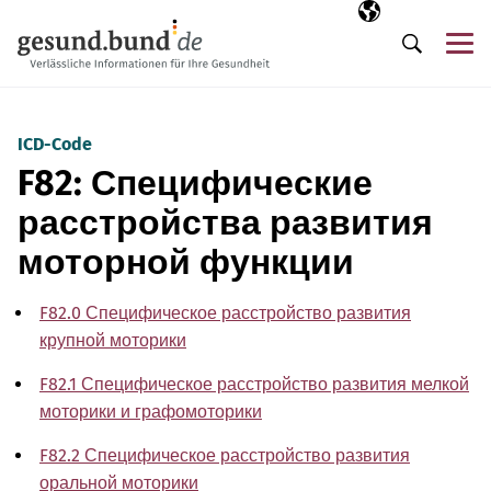
Пропустить навигацию
Выбранный язы
RU
М
Поиск
ICD-Code
F82: Специфические
расстройства развития
моторной функции
F82.0 Специфическое расстройство развития
крупной моторики
F82.1 Специфическое расстройство развития мелкой
моторики и графомоторики
F82.2 Специфическое расстройство развития
оральной моторики