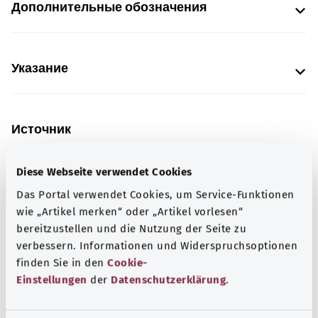
Дополнительные обозначения
Указание
Источник
Предоставлено некоммерческой организацией Was
hab’ ich? GmbH по поручению Bundesministerium für
Diese Webseite verwendet Cookies
Gesundheit (BMG, Федеральное министерство
Das Portal verwendet Cookies, um Service-Funktionen
здравоохранения).
wie „Artikel merken“ oder „Artikel vorlesen“
bereitzustellen und die Nutzung der Seite zu
verbessern. Informationen und Widerspruchsoptionen
finden Sie in den
Cookie-
Для хорошей осведомленности
Einstellungen
der
Datenschutzerklärung
.
Другие статьи