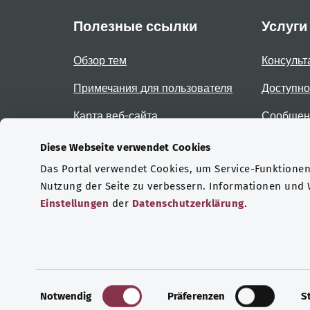
Полезные ссылки
Услуги
Обзор тем
Консульт
Примечания для пользователя
Доступно
Карта веб-сайта
Сообщени
доступно
Diese Webseite verwendet Cookies
Das Portal verwendet Cookies, um Service-Funktionen 
Сертификаты
Nutzung der Seite zu verbessern. Informationen und
Einstellungen
der
Datenschutzerklärung
.
© 2026 Bundesministerium für Gesundheit.
E
Notwendig
Präferenzen
S
i