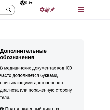
Выбранный язык
RU
Меню
Искать
Дополнительные
обозначения
В медицинских документах код ICD
часто дополняется буквами,
описывающими достоверность
диагноза или пораженную сторону
тела.
G:
Подтвержденный диагноз