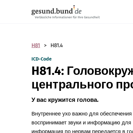
Пропустить навигацию
H81
H81.4
ICD-Code
H81.4: Головокру
центрального п
У вас кружится голова.
Внутреннее ухо важно для обеспечения 
воспринимает звуки и информацию для
информация по нервам передается в гол