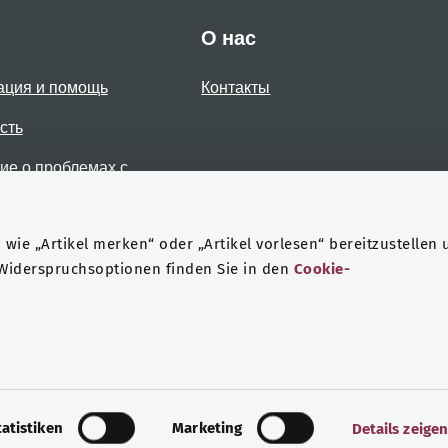
О нас
ация и помощь
Контакты
сть
е о проблемах с
стью
wie „Artikel merken“ oder „Artikel vorlesen“ bereitzustellen 
 Widerspruchsoptionen finden Sie in den
Cookie-
Защита данных
Выходные данные
tatistiken
Marketing
Details zeige