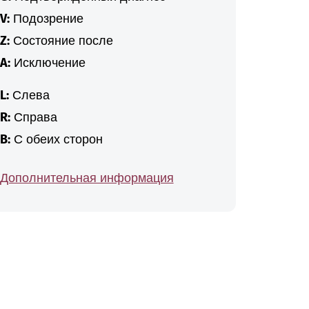
V:
Подозрение
Z:
Состояние после
A:
Исключение
L:
Слева
R:
Справа
B:
С обеих сторон
Дополнительная информация