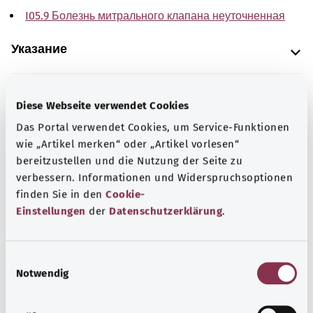
I05.9 Болезнь митрального клапана неуточненная
Указание
Diese Webseite verwendet Cookies
Источник
Das Portal verwendet Cookies, um Service-Funktionen
The explanations of ICD and OPS codes are provided by
wie „Artikel merken“ oder „Artikel vorlesen“
the non-profit organization “Was hab’ ich?”
bereitzustellen und die Nutzung der Seite zu
gemeinnützige GmbH on behalf of the Federal Ministry of
verbessern. Informationen und Widerspruchsoptionen
Health (BMG).
finden Sie in den
Cookie-
Einstellungen
der
Datenschutzerklärung
.
E
Notwendig
i
Наверх
n
w