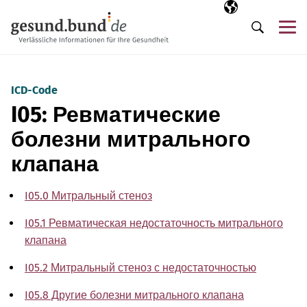
Пропустить навигацию
Выбранный язы
RU
М
Поиск
ICD-Code
I05: Ревматические
болезни митрального
клапана
I05.0 Митральный стеноз
I05.1 Ревматическая недостаточность митрального
клапана
I05.2 Митральный стеноз с недостаточностью
I05.8 Другие болезни митрального клапана