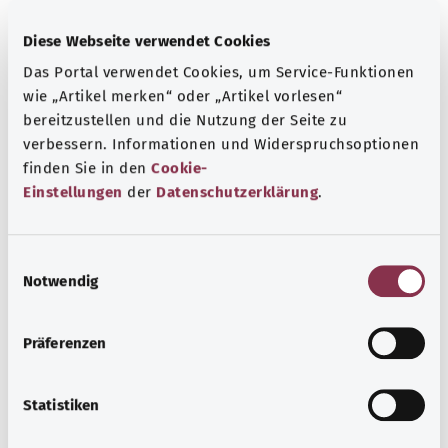
Diese Webseite verwendet Cookies
Das Portal verwendet Cookies, um Service-Funktionen
wie „Artikel merken“ oder „Artikel vorlesen“
bereitzustellen und die Nutzung der Seite zu
verbessern. Informationen und Widerspruchsoptionen
finden Sie in den
Cookie-
Einstellungen
der
Datenschutzerklärung
.
Инфаркт миокарда
E
Notwendig
i
При инфаркте миокарда коронарный сосуд полностью
n
блокируется, так что часть сердечной мышцы перестает
w
Präferenzen
получать достаточное количество кислорода. Без
i
немедленного лечения существует угроза жизни.
l
l
Statistiken
Узнать больше
i