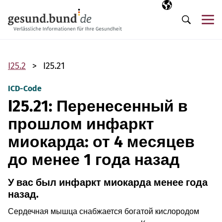
Пропустить навигацию
Выбранный язы
RU
М
Поиск
I25.2
I25.21
ICD-Code
I25.21: Перенесенный в
прошлом инфаркт
миокарда: от 4 месяцев
до менее 1 года назад
У вас был инфаркт миокарда менее года
назад.
Сердечная мышца снабжается богатой кислородом