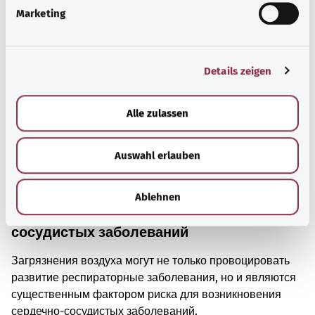
g
Marketing
u
n
g
Details zeigen
s
a
u
Alle zulassen
s
w
Auswahl erlauben
a
h
l
Загрязнение воздуха: как это
Ablehnen
способствует развитию сердечно-
сосудистых заболеваний
Загрязнения воздуха могут не только провоцировать
развитие респираторные заболевания, но и являются
существенным фактором риска для возникновения
сердечно-сосудистых заболеваний.