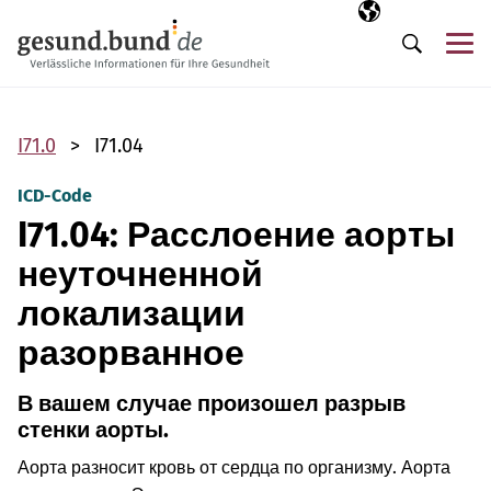
Пропустить навигацию
Выбранный язы
RU
М
Поиск
I71.0
I71.04
ICD-Code
I71.04: Расслоение аорты
неуточненной
локализации
разорванное
В вашем случае произошел разрыв
стенки аорты.
Аорта разносит кровь от сердца по организму. Аорта