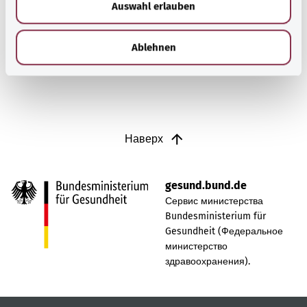
Auswahl erlauben
a
экстренное хирургическое вмешательство.
h
l
Узнать больше
Ablehnen
Наверх
gesund.bund.de
Сервис министерства
Bundesministerium für
Gesundheit (Федеральное
министерство
здравоохранения).