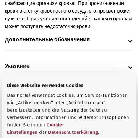
снабжающие организм кровью. При проникновении
крови в стенку кровеносного сосуда его просвет может
сузиться. При сужении ответвлений к тканям и органам
может поступать недостаточно крови.
Дополнительные обозначения
Указание
Diese Webseite verwendet Cookies
Источник
Das Portal verwendet Cookies, um Service-Funktionen
wie „Artikel merken“ oder „Artikel vorlesen“
Предоставлено некоммерческой организацией Was
bereitzustellen und die Nutzung der Seite zu
hab’ ich? GmbH по поручению Bundesministerium für
verbessern. Informationen und Widerspruchsoptionen
Gesundheit (BMG, Федеральное министерство
finden Sie in den
Cookie-
здравоохранения).
Einstellungen
der
Datenschutzerklärung
.