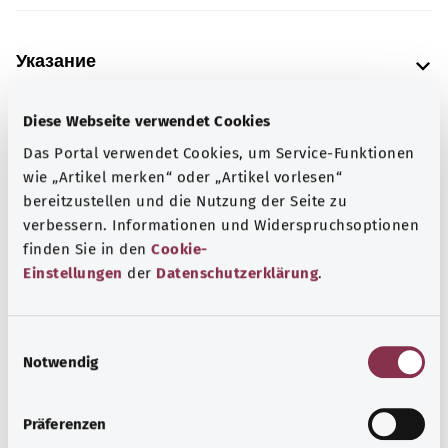
Указание
Diese Webseite verwendet Cookies
Источник
Das Portal verwendet Cookies, um Service-Funktionen
wie „Artikel merken“ oder „Artikel vorlesen“
Предоставлено некоммерческой организацией Was
bereitzustellen und die Nutzung der Seite zu
hab’ ich? GmbH по поручению Bundesministerium für
verbessern. Informationen und Widerspruchsoptionen
Gesundheit (BMG, Федеральное министерство
finden Sie in den
Cookie-
здравоохранения).
Einstellungen
der
Datenschutzerklärung
.
Наверх
E
Notwendig
i
n
gesund.bund.de
w
Präferenzen
Сервис министерства
i