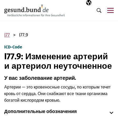
Пропустить навигацию
Выбранный язы
RU
М
Поиск
I77
I77.9
ICD-Code
I77.9: Изменение артерий
и артериол неуточненное
У вас заболевание артерий.
Артерии — это кровеносные сосуды, по которым течет
кровь от сердца. Они снабжают все ткани организма
богатой кислородом кровью.
Дополнительные обозначения