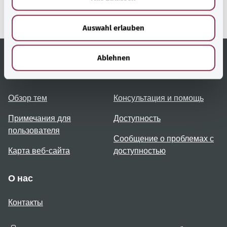
министерство
s
здравоохранения).
w
Auswahl erlauben
a
h
l
Ablehnen
Полезные ссылки
Услуги
Обзор тем
Консультация и помощь
Примечания для
Доступность
пользователя
Сообщение о проблемах с
Карта веб-сайта
доступностью
О нас
Контакты