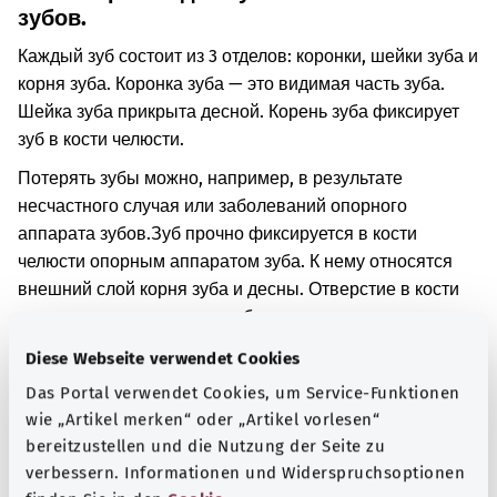
зубов.
Каждый зуб состоит из 3 отделов: коронки, шейки зуба и
корня зуба. Коронка зуба — это видимая часть зуба.
Шейка зуба прикрыта десной. Корень зуба фиксирует
зуб в кости челюсти.
Потерять зубы можно, например, в результате
несчастного случая или заболеваний опорного
аппарата зубов.
Зуб прочно фиксируется в кости
челюсти опорным аппаратом зуба. К нему относятся
внешний слой корня зуба и десны. Отверстие в кости
челюсти, удерживающее зуб, также является частью
опорного аппарата зуба.
В некоторых случаях зубы
Diese Webseite verwendet Cookies
также удаляют, поскольку они сильно повреждены.
Das Portal verwendet Cookies, um Service-Funktionen
Дополнительные обозначения
wie „Artikel merken“ oder „Artikel vorlesen“
bereitzustellen und die Nutzung der Seite zu
verbessern. Informationen und Widerspruchsoptionen