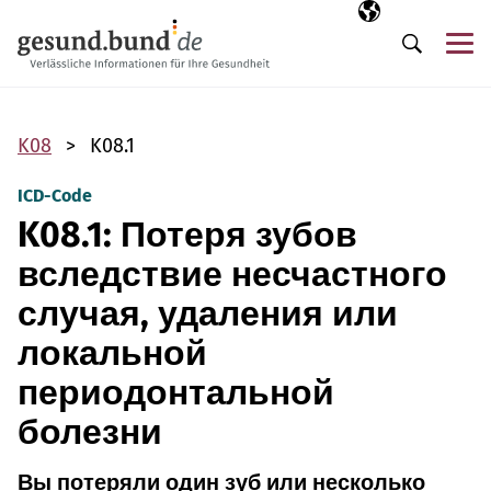
Пропустить навигацию
Выбранный язы
RU
М
Поиск
K08
K08.1
ICD-Code
K08.1: Потеря зубов
вследствие несчастного
случая, удаления или
локальной
периодонтальной
болезни
Вы потеряли один зуб или несколько