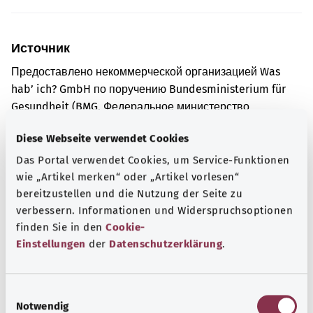
Источник
Предоставлено некоммерческой организацией Was
hab’ ich? GmbH по поручению Bundesministerium für
Gesundheit (BMG, Федеральное министерство
здравоохранения).
Diese Webseite verwendet Cookies
Das Portal verwendet Cookies, um Service-Funktionen
wie „Artikel merken“ oder „Artikel vorlesen“
Для хорошей осведомленности
bereitzustellen und die Nutzung der Seite zu
Другие статьи
verbessern. Informationen und Widerspruchsoptionen
finden Sie in den
Cookie-
Einstellungen
der
Datenschutzerklärung
.
E
Notwendig
i