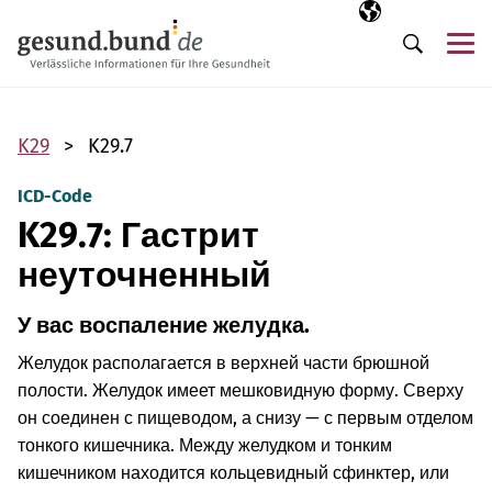
Пропустить навигацию
Выбранный язы
RU
М
Поиск
K29
K29.7
ICD-Code
K29.7: Гастрит
неуточненный
У вас воспаление желудка.
Желудок располагается в верхней части брюшной
полости. Желудок имеет мешковидную форму. Сверху
он соединен с пищеводом, а снизу — с первым отделом
тонкого кишечника. Между желудком и тонким
кишечником находится кольцевидный сфинктер, или