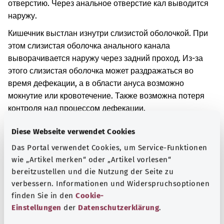
отверстию. Через анальное отверстие кал выводится
наружу.
Кишечник выстлан изнутри слизистой оболочкой. При
этом слизистая оболочка анального канала
выворачивается наружу через задний проход. Из-за
этого слизистая оболочка может раздражаться во
время дефекации, а в области ануса возможно
мокнутие или кровотечение. Также возможна потеря
контроля над процессом дефекации.
Дополнительные обозначения
Diese Webseite verwendet Cookies
Das Portal verwendet Cookies, um Service-Funktionen
wie „Artikel merken“ oder „Artikel vorlesen“
bereitzustellen und die Nutzung der Seite zu
Указание
verbessern. Informationen und Widerspruchsoptionen
finden Sie in den
Cookie-
Einstellungen
der
Datenschutzerklärung
.
Источник