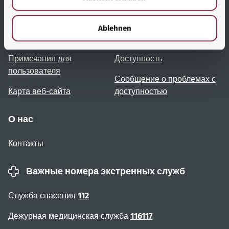
h
Полезные ссылки
Услуги
l
Ablehnen
Обзор тем
Консультация и помощь
Примечания для
Доступность
пользователя
Сообщение о проблемах с
Карта веб-сайта
доступностью
О нас
Контакты
Важные номера экстренных служб
Служба спасения
112
Дежурная медицинская служба
116117