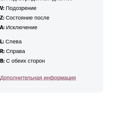
V:
Подозрение
Z:
Состояние после
A:
Исключение
L:
Слева
R:
Справа
B:
С обеих сторон
Дополнительная информация