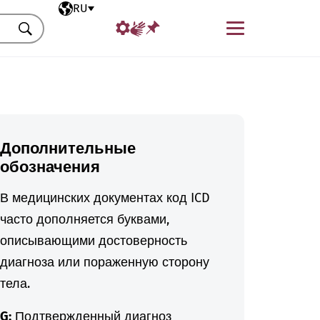
Выбранный язык
RU
Меню
Искать
Дополнительные
обозначения
В медицинских документах код ICD
часто дополняется буквами,
описывающими достоверность
диагноза или пораженную сторону
тела.
G:
Подтвержденный диагноз