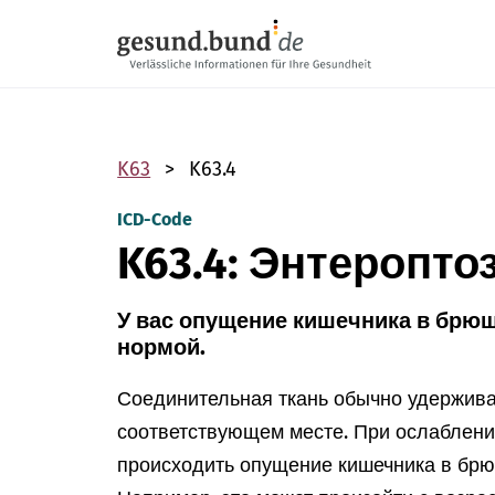
Пропустить навигацию
K63
K63.4
ICD-Code
K63.4: Энтеропто
У вас опущение кишечника в брюш
нормой.
Соединительная ткань обычно удержива
соответствующем месте. При ослаблени
происходить опущение кишечника в брю