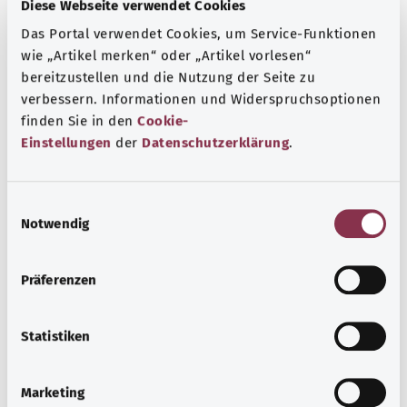
Diese Webseite verwendet Cookies
обычные функции.
Das Portal verwendet Cookies, um Service-Funktionen
Заболевание печени может вызвать, например,
wie „Artikel merken“ oder „Artikel vorlesen“
усталость, тошноту и пожелтение кожи. Иногда
bereitzustellen und die Nutzung der Seite zu
жидкость может скапливаться в брюшной полости вне
verbessern. Informationen und Widerspruchsoptionen
органов. При этом возможны сильное увеличение
finden Sie in den
Cookie-
окружности живота и появление боли в животе.
Einstellungen
der
Datenschutzerklärung
.
Дополнительные обозначения
E
Notwendig
i
n
Указание
w
Präferenzen
i
l
Источник
l
Statistiken
i
Предоставлено некоммерческой организацией Was
g
hab’ ich? GmbH по поручению Bundesministerium für
Marketing
u
Gesundheit (BMG, Федеральное министерство