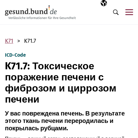
Пропустить навигацию
Выбранный язы
RU
М
Поиск
K71
K71.7
ICD-Code
K71.7: Токсическое
поражение печени с
фиброзом и циррозом
печени
У вас повреждена печень. В результате
этого ткань печени переродилась и
покрылась рубцами.