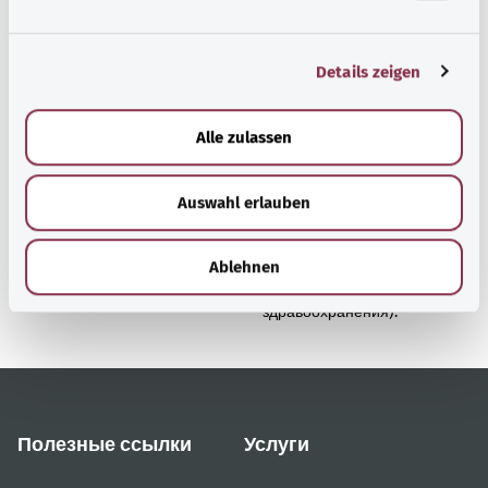
n
здравоохранения).
g
Details zeigen
s
a
Наверх
u
Alle zulassen
s
w
gesund.bund.de
Auswahl erlauben
a
Сервис министерства
h
Bundesministerium für
l
Gesundheit (Федеральное
Ablehnen
министерство
здравоохранения).
Полезные ссылки
Услуги