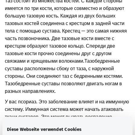
Таз состоит из множества костей. С каждой стороны
имеется по три кости, которые совместно и образуют
большую тазовую кость. Каждая из двух больших
тазовых костей соединена с крестцом в задней части
тела с помощью сустава. Крестец — это самая нижняя
часть позвоночника. Две тазовые кости вместе с
крестцом образуют тазовое кольцо. Спереди две
тазовые кости прочно соединены друг с другом
связками и хрящевыми волокнами.
Тазобедренные
суставы расположены сбоку от таза, с наружной
стороны. Они соединяют таз с бедренными костями.
Тазобедренные суставы позволяют двигать ногам в
разных направлениях.
У вас псориаз. Это заболевание влияет и на иммунную
систему. Иммунная система может начать атаковать
ткани суставов. Это может вызвать воспаление
суставов.
Diese Webseite verwendet Cookies
Воспаление суставов может сопровождаться