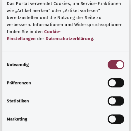
Das Portal verwendet Cookies, um Service-Funktionen
различными симптомами. Типичные симптомы — это
wie „Artikel merken“ oder „Artikel vorlesen“
отек и боль в пораженном суставе. Кожа в области
bereitzustellen und die Nutzung der Seite zu
сустава может покраснеть. Движение в этом суставе
verbessern. Informationen und Widerspruchsoptionen
может быть ограничено.
finden Sie in den
Cookie-
Einstellungen
der
Datenschutzerklärung
.
Дополнительные обозначения
E
Notwendig
i
Указание
n
w
Präferenzen
i
Источник
l
l
Statistiken
Предоставлено некоммерческой организацией Was
i
hab’ ich? GmbH по поручению Bundesministerium für
g
Gesundheit (BMG, Федеральное министерство
Marketing
u
здравоохранения).
n