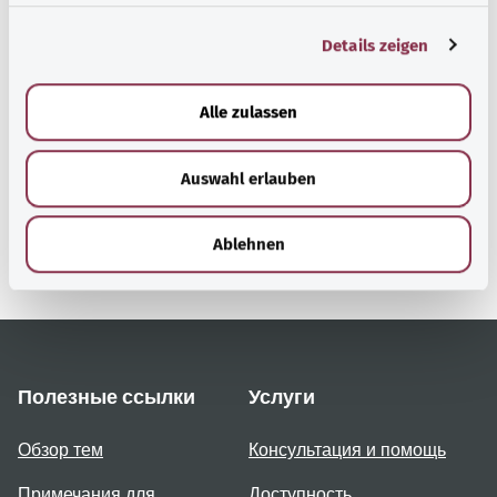
g
Details zeigen
s
Наверх
a
u
Alle zulassen
s
gesund.bund.de
w
Сервис министерства
Auswahl erlauben
a
Bundesministerium für
h
Gesundheit (Федеральное
l
министерство
Ablehnen
здравоохранения).
Полезные ссылки
Услуги
Обзор тем
Консультация и помощь
Примечания для
Доступность