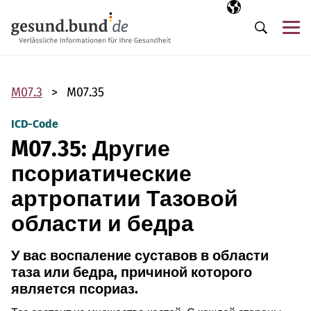
Пропустить навигацию
Выбранный язы
RU
М
Поиск
M07.3
M07.35
ICD-Code
M07.35: Другие
псориатические
артропатии Тазовой
области и бедра
У вас воспаление суставов в области
таза или бедра, причиной которого
является псориаз.