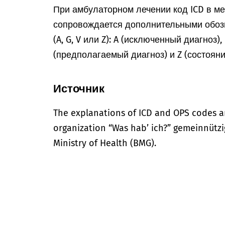
При амбулаторном лечении код ICD в м
сопровождается дополнительными обоз
(A, G, V или Z): A (исключенный диагноз)
(предполагаемый диагноз) и Z (состоян
Источник
The explanations of ICD and OPS codes a
organization “Was hab’ ich?” gemeinnütz
Ministry of Health (BMG).