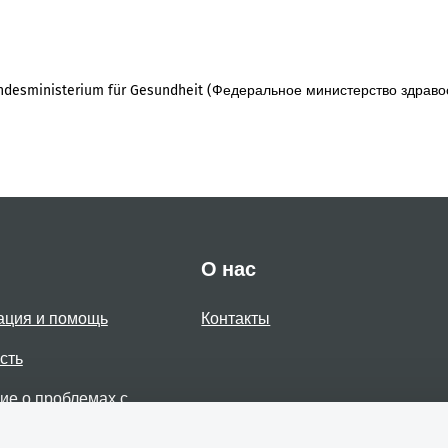
desministerium für Gesundheit (Федеральное министерство здраво
О нас
ация и помощь
Контакты
сть
е о проблемах с
стью