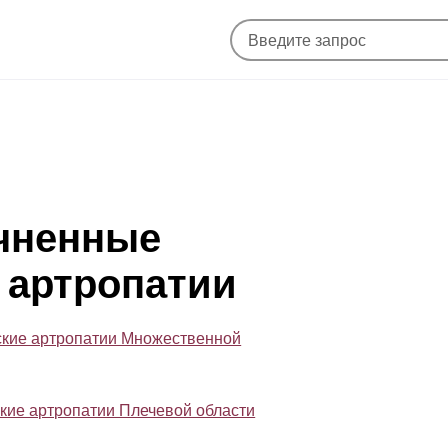
очненные
 артропатии
ские артропатии Множественной
ские артропатии Плечевой области