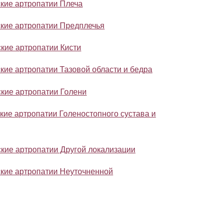
ские артропатии Плеча
ские артропатии Предплечья
ские артропатии Кисти
кие артропатии Тазовой области и бедра
ские артропатии Голени
кие артропатии Голеностопного сустава и
ские артропатии Другой локализации
ские артропатии Неуточненной